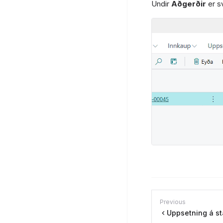
Undir
Aðgerðir
er s
Previous
Uppsetning á st