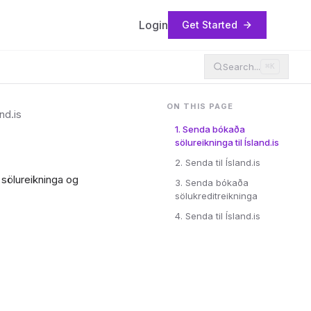
Login
Get Started
Search...
⌘K
ON THIS PAGE
nd.is
1. Senda bókaða
sölureikninga til Ísland.is
2. Senda til Ísland.is
 sölureikninga og
3. Senda bókaða
sölukreditreikninga
4. Senda til Ísland.is