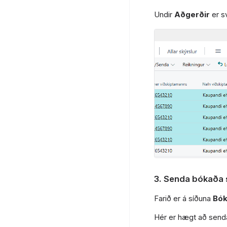
Undir
Aðgerðir
er s
3. Senda bókaða 
Farið er á síðuna
Bók
Hér er hægt að senda