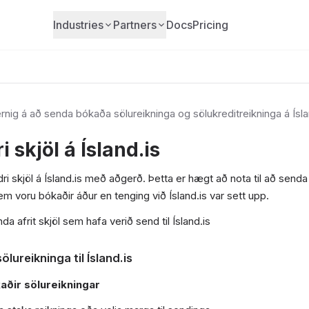
Industries
Partners
Docs
Pricing
nig á að senda bókaða sölureikninga og sölukreditreikninga á Ísla
 skjöl á Ísland.is
i skjöl á Ísland.is með aðgerð. Þetta er hægt að nota til að senda
em voru bókaðir áður en tenging við Ísland.is var sett upp.
a afrit skjöl sem hafa verið send til Ísland.is
lureikninga til Ísland.is
aðir sölureikningar