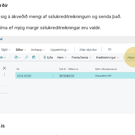
rðir
sig á ákveðið mengi af sölukreditreikningum og senda það.
tíma ef mjög margir sölukreditreikningar eru valdir.
.is