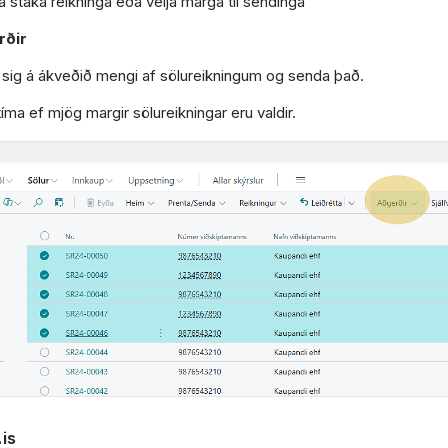
 staka reikninga eða velja marga til sendinga
rðir
sig á ákveðið mengi af sölureikningum og senda það.
tíma ef mjög margir sölureikningar eru valdir.
.is