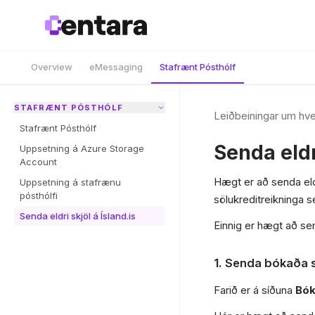
Overview
eMessaging
Stafrænt Pósthólf
STAFRÆNT PÓSTHÓLF
Leiðbeiningar um hver
Stafrænt Pósthólf
Senda eldri
Uppsetning á Azure Storage
Account
Hægt er að senda eldr
Uppsetning á stafrænu
pósthólfi
sölukreditreikninga s
Senda eldri skjöl á Ísland.is
Einnig er hægt að send
1. Senda bókaða sö
Farið er á síðuna
Bók