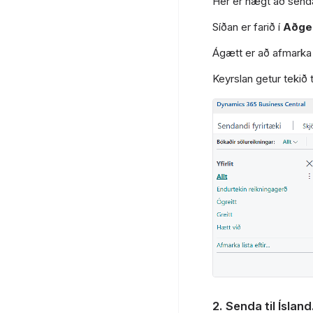
Hér er hægt að senda
Síðan er farið í
Aðge
Ágætt er að afmarka 
Keyrslan getur tekið 
2. Senda til Ísland