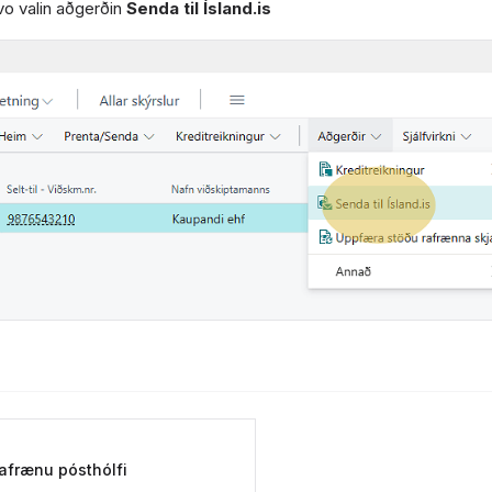
vo valin aðgerðin
Senda til Ísland.is
afrænu pósthólfi