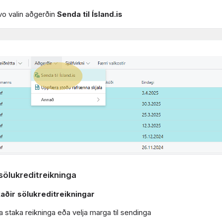
vo valin aðgerðin
Senda til Ísland.is
sölukreditreikninga
aðir sölukreditreikningar
 staka reikninga eða velja marga til sendinga